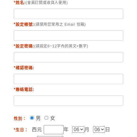
*姓名:
(會員訂閱或收貨人使用)
*設定帳號:
(請使用您常用之 Email 信箱)
*設定密碼:
(請設定6~12字內的英文+數字)
*確認密碼:
*聯絡電話:
男
女
性別：
西元
年
月
日
*生日：