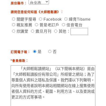
居住縣市：
請問您是從何知道《大師輕鬆讀》：
關鍵字搜尋
Facebook
緯育Tibame
親友推薦
曾是老訂戶
佳音電台
欣講堂
震旦月刊
其他：
是
否
訂閱電子報：
*會員條款：