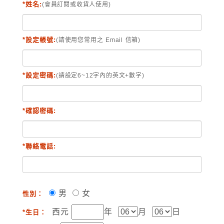
*姓名:
(會員訂閱或收貨人使用)
*設定帳號:
(請使用您常用之 Email 信箱)
*設定密碼:
(請設定6~12字內的英文+數字)
*確認密碼:
*聯絡電話:
男
女
性別：
西元
年
月
日
*生日：