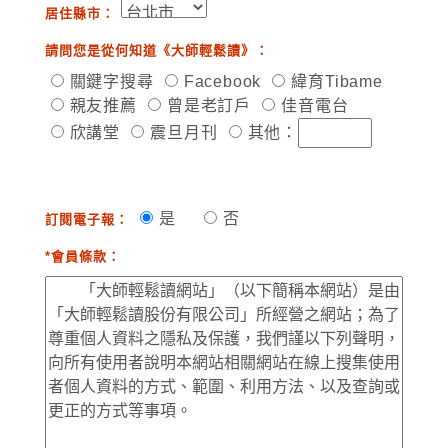
居住縣市：
請問您是從何知道《大師輕鬆讀》：
關鍵字搜尋
Facebook
緯育Tibame
親友推薦
曾是老訂戶
佳音電台
欣講堂
震旦月刊
其他：
是
否
訂閱電子報：
*會員條款：