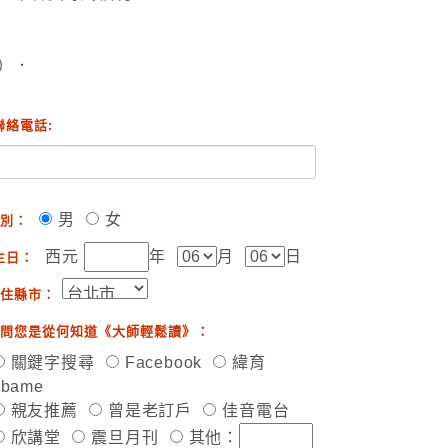
）．
聯絡電話:
男
女
別：
西元
年
月
日
生日：
住縣市：
問您是從何知道《大師輕鬆讀》：
關鍵字搜尋
Facebook
緯育
ibame
親友推薦
曾是老訂戶
佳音電台
欣講堂
震旦月刊
其他：