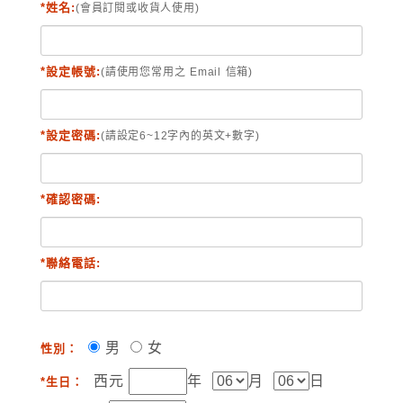
*姓名:
(會員訂閱或收貨人使用)
*設定帳號:
(請使用您常用之 Email 信箱)
*設定密碼:
(請設定6~12字內的英文+數字)
*確認密碼:
*聯絡電話:
男
女
性別：
西元
年
月
日
*生日：