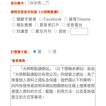
居住縣市：
請問您是從何知道《大師輕鬆讀》：
關鍵字搜尋
Facebook
緯育Tibame
親友推薦
曾是老訂戶
佳音電台
欣講堂
震旦月刊
其他：
是
否
訂閱電子報：
*會員條款：