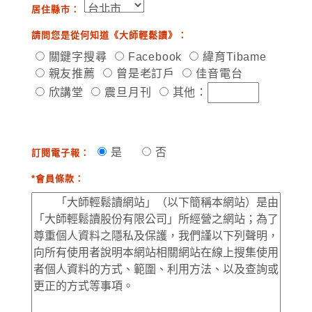
居住縣市：
請問您是從何知道《大師輕鬆讀》：
關鍵字搜尋
Facebook
緯育Tibame
親友推薦
曾是老訂戶
佳音電台
欣講堂
震旦月刊
其他：
是
否
訂閱電子報：
*會員條款：