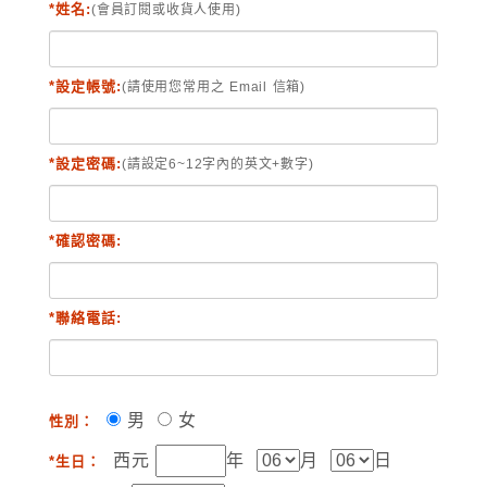
*姓名:
(會員訂閱或收貨人使用)
*設定帳號:
(請使用您常用之 Email 信箱)
*設定密碼:
(請設定6~12字內的英文+數字)
*確認密碼:
*聯絡電話:
男
女
性別：
西元
年
月
日
*生日：