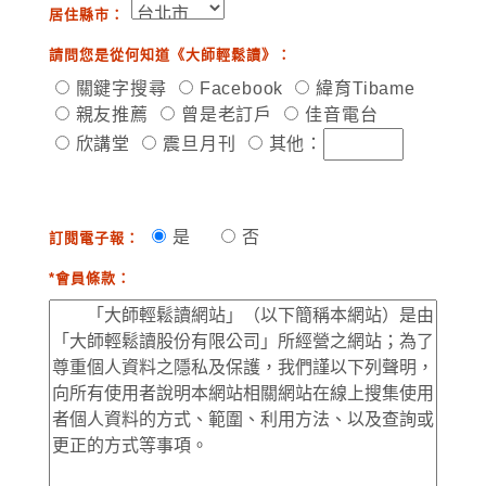
居住縣市：
請問您是從何知道《大師輕鬆讀》：
關鍵字搜尋
Facebook
緯育Tibame
親友推薦
曾是老訂戶
佳音電台
欣講堂
震旦月刊
其他：
是
否
訂閱電子報：
*會員條款：