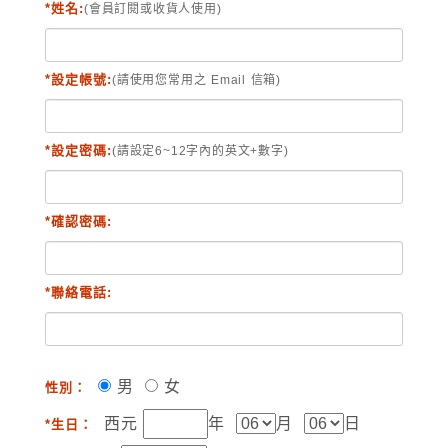
*姓名:
(會員訂閱或收貨人使用)
*設定帳號:
(請使用您常用之 Email 信箱)
*設定密碼:
(請設定6~12字內的英文+數字)
*確認密碼:
*聯絡電話:
男
女
性別：
西元
年
月
日
*生日：