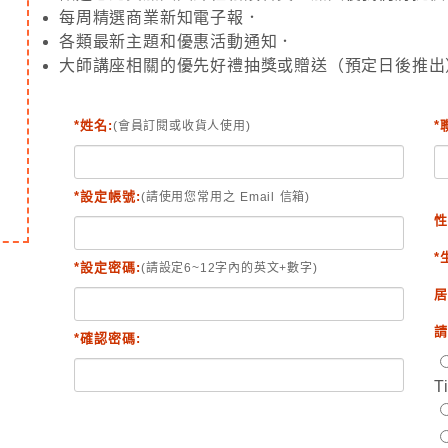
每周精選商業新知電子報．
各類最新主題和優惠活動通知．
大師講座相關的優先好禮抽獎或贈送（預定日後推出
*姓名:
*
(會員訂閱或收貨人使用)
*設定帳號:
(請使用您常用之 Email 信箱)
性
*
*設定密碼:
(請設定6~12字內的英文+數字)
居
請
*確認密碼:
T