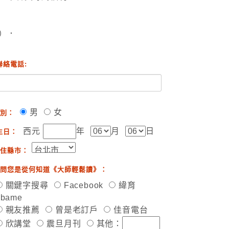
）．
聯絡電話:
男
女
別：
西元
年
月
日
生日：
住縣市：
問您是從何知道《大師輕鬆讀》：
關鍵字搜尋
Facebook
緯育
ibame
親友推薦
曾是老訂戶
佳音電台
欣講堂
震旦月刊
其他：