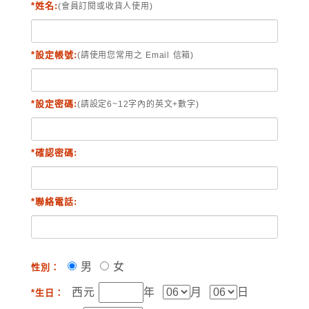
*姓名:
(會員訂閱或收貨人使用)
*設定帳號:
(請使用您常用之 Email 信箱)
*設定密碼:
(請設定6~12字內的英文+數字)
*確認密碼:
*聯絡電話:
男
女
性別：
西元
年
月
日
*生日：