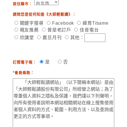
居住縣市：
請問您是從何知道《大師輕鬆讀》：
關鍵字搜尋
Facebook
緯育Tibame
親友推薦
曾是老訂戶
佳音電台
欣講堂
震旦月刊
其他：
是
否
訂閱電子報：
*會員條款：