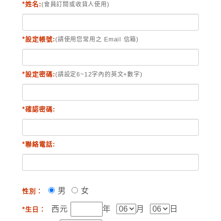
*姓名:
(會員訂閱或收貨人使用)
*設定帳號:
(請使用您常用之 Email 信箱)
*設定密碼:
(請設定6~12字內的英文+數字)
*確認密碼:
*聯絡電話:
男
女
性別：
西元
年
月
日
*生日：