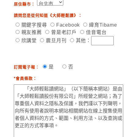
居住縣市：
請問您是從何知道《大師輕鬆讀》：
關鍵字搜尋
Facebook
緯育Tibame
親友推薦
曾是老訂戶
佳音電台
欣講堂
震旦月刊
其他：
是
否
訂閱電子報：
*會員條款：