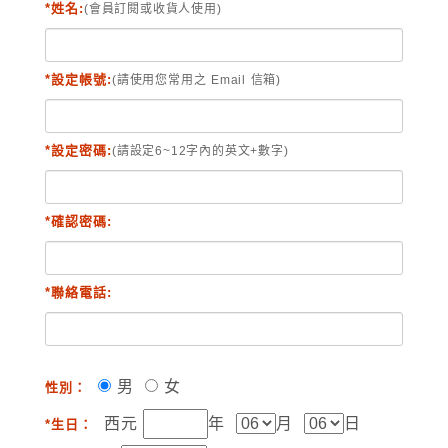
*姓名:
(會員訂閱或收貨人使用)
*設定帳號:
(請使用您常用之 Email 信箱)
*設定密碼:
(請設定6~12字內的英文+數字)
*確認密碼:
*聯絡電話:
男
女
性別：
西元
年
月
日
*生日：