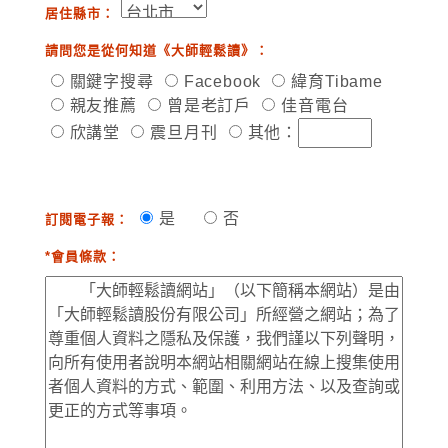
居住縣市：
請問您是從何知道《大師輕鬆讀》：
關鍵字搜尋
Facebook
緯育Tibame
親友推薦
曾是老訂戶
佳音電台
欣講堂
震旦月刊
其他：
是
否
訂閱電子報：
*會員條款：