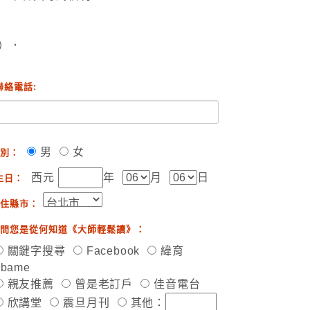
）．
聯絡電話:
男
女
別：
西元
年
月
日
生日：
住縣市：
問您是從何知道《大師輕鬆讀》：
關鍵字搜尋
Facebook
緯育
ibame
親友推薦
曾是老訂戶
佳音電台
欣講堂
震旦月刊
其他：