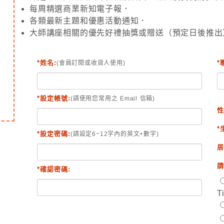
每周精選商業新知電子報．
各類最新主題和優惠活動通知．
大師講座相關的優先好禮抽獎或贈送（預定日後推出
*姓名:
*
(會員訂閱或收貨人使用)
*設定帳號:
(請使用您常用之 Email 信箱)
性
*
*設定密碼:
(請設定6~12字內的英文+數字)
居
請
*確認密碼:
T