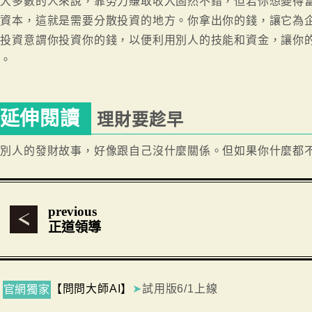
對大多數的人來說，靠勞力賺取收入固然不錯，但若你想變得
的資本，這就是需要分散投資的地方。你拿出你的錢，讓它為
散投資意謂你投資你的錢，以便利用別人的技能和資金，讓你
資。
延伸閱讀
理財要趁早
聽別人的發財故事，好像跟自己沒什麼關係。但如果你什麼都
previous
正道領導
【問問大師AI】
➤
試用版6/1上線
官網獨家