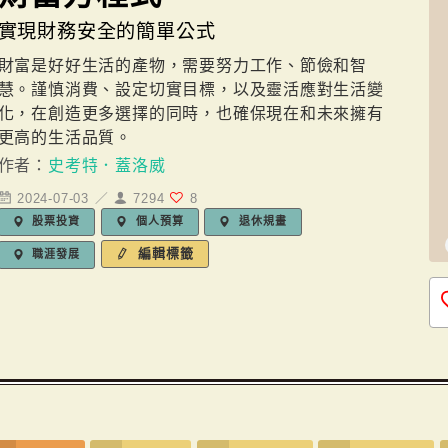
實現財務安全的簡單公式
財富是好好生活的產物，需要努力工作、節儉和智
慧。謹慎消費、設定切實目標，以及靈活應對生活變
化，在創造更多選擇的同時，也確保現在和未來擁有
更高的生活品質。
作者：
史考特．蓋洛威
2024-07-03 ／
7294
8
股票投資
個人預算
退休規畫
編輯標籤
職涯發展