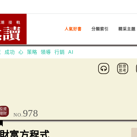
人氣好書
分類索引
精采主題
意
成功
心
策略
領導
行銷
AI
創意
思考
投資
978
理財
NO.
財富方程式