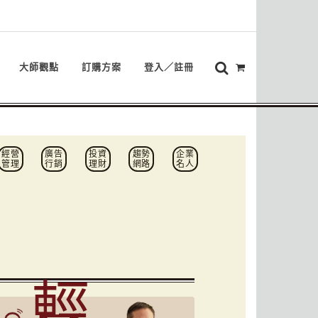
大師觀點
訂購方案
登入／註冊
經營
廣告
投資
趨勢
企業
管理
行銷
理財
網路
名人
輕