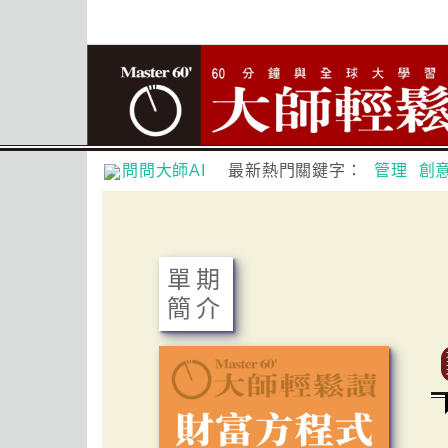
問問大師AI
最新熱門關鍵字：
管理
創
單期
簡介