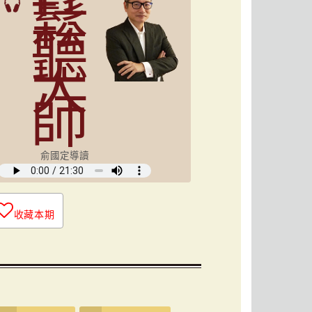
鬆
聽
大
師
俞國定導讀
收藏本期