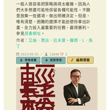
一般人很容易把策略搞得太複雜。因為人
們大多想盡可能地保留各種可能性，不願
意放棄一些選項，做出明確決定。但是，
唯有清楚、困難的選擇才能迫使你拿出計
畫、全力投入最重要的任務，贏得勝利。
參見
原書網址
。
作者：
艾倫．喬治．拉夫雷
、
羅傑．L．馬
丁
2013-05-01 ／
13448
3
編輯標籤
策略規畫
經營管理
輕
鬆