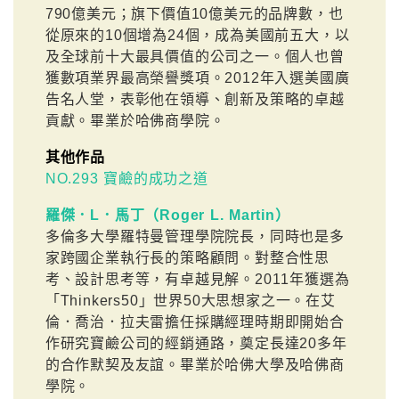
790億美元；旗下價值10億美元的品牌數，也
從原來的10個增為24個，成為美國前五大，以
及全球前十大最具價值的公司之一。個人也曾
獲數項業界最高榮譽獎項。2012年入選美國廣
告名人堂，表彰他在領導、創新及策略的卓越
貢獻。畢業於哈佛商學院。
其他作品
NO.293 寶鹼的成功之道
羅傑．L．馬丁（Roger L. Martin）
多倫多大學羅特曼管理學院院長，同時也是多
家跨國企業執行長的策略顧問。對整合性思
考、設計思考等，有卓越見解。2011年獲選為
「Thinkers50」世界50大思想家之一。在艾
倫．喬治．拉夫雷擔任採購經理時期即開始合
作研究寶鹼公司的經銷通路，奠定長達20多年
的合作默契及友誼。畢業於哈佛大學及哈佛商
學院。