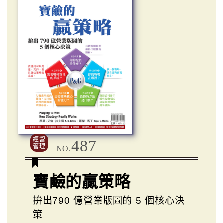
經營
487
管理
NO.
寶鹼的贏策略
拚出790 億營業版圖的 5 個核心決
策