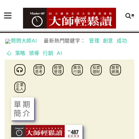
問問大師AI
最新熱門關鍵字：
管理
創意
成功
心
策略
領導
行銷
AI
創意
經營
廣告
投資
趨勢
思考
管理
行銷
理財
網路
企業
名人
單期
簡介