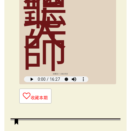
聽
大
師
媒體創意人 俞國定導讀
收藏本期