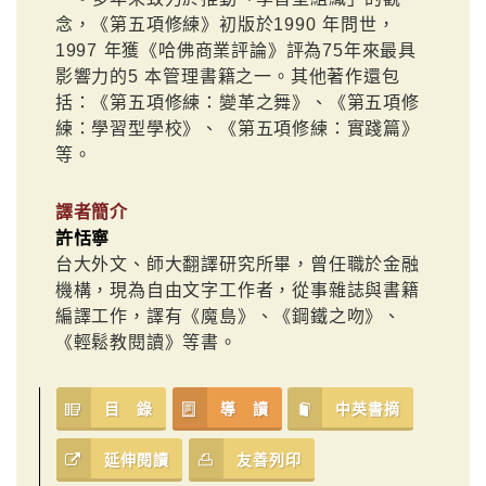
念，《第五項修練》初版於1990 年問世，
1997 年獲《哈佛商業評論》評為75年來最具
影響力的5 本管理書籍之一。其他著作還包
括：《第五項修練：變革之舞》、《第五項修
練：學習型學校》、《第五項修練：實踐篇》
等。
譯者簡介
許恬寧
台大外文、師大翻譯研究所畢，曾任職於金融
機構，現為自由文字工作者，從事雜誌與書籍
編譯工作，譯有《魔島》、《鋼鐵之吻》、
《輕鬆教閱讀》等書。
目 錄
導 讀
中英書摘
延伸閱讀
友善列印