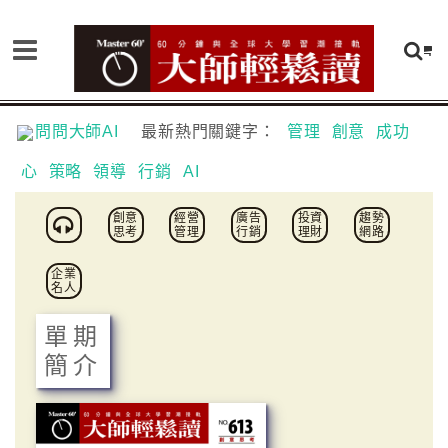
問問大師AI
最新熱門關鍵字：
管理
創意
成功
心
策略
領導
行銷
AI
創意
經營
廣告
投資
趨勢
思考
管理
行銷
理財
網路
企業
名人
單期
簡介