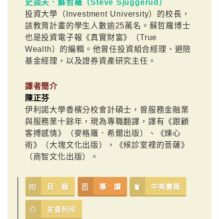
史提夫．蘇哲羅（Steve Sjuggerud）
投資大學（Investment University）的校長，
該教育計畫的學生人數逾25萬名。蘇哲羅博士
也是投資電子報《真實財富》（True
Wealth）的編輯。他曾任投資組合經理、避險
基金經理，以及證券資產研究主任。
譯者簡介
陳正芬
伊利諾大學香檳分校會計碩士，曾服務金融業
與服務業十餘年，現為專職翻譯，譯有《跟顧
客搏感情》（麥格羅．希爾出版）、《煉心
術》（大塊文化出版），《候診室裡的菩薩》
（商智文化出版）。
目 錄
導 讀
中英書摘
友善列印