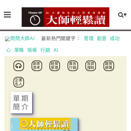
問問大師AI
最新熱門關鍵字：
管理
創意
成功
心
策略
領導
行銷
AI
創意
經營
廣告
投資
趨勢
思考
管理
行銷
理財
網路
企業
名人
單期
簡介