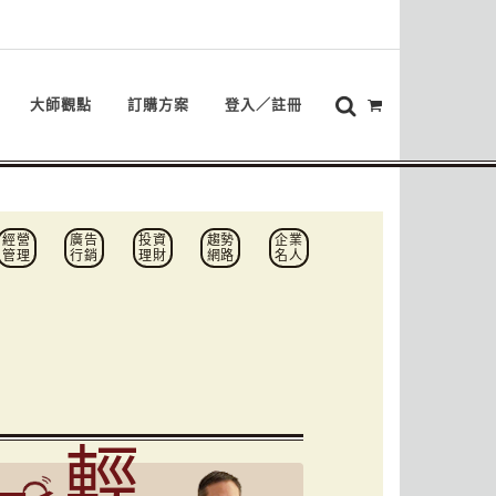
大師觀點
訂購方案
登入／註冊
經營
廣告
投資
趨勢
企業
管理
行銷
理財
網路
名人
輕