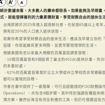
從統計數據來看，大多數人的壽命都很長。如果能夠及早規畫
方式，就能發揮複利的力量累積財富，享受財務自由的退休生
台灣即將於2025年進入超高齡社會，也就是65歲以上老
將有近20％的人口進入退休狀態。
如果你希望享受財務自由的退休生活，應該及早建立你的
這樣，你就能擁有更多時間，並更早實現理想的生活。
根據美國有史以來最大規模的百萬富翁調查發現：
．10個百萬富翁有8個投資了雇主的401(k)退休計畫，
的多重好處。
．62％的百萬富翁畢業於公立大學或州立學校而非常春藤
都可以實現的目標。
作者在書中提供了一套簡單、可行且經驗證的FOO財務操作進程（Fi
Operations），共包含9個步驟。其中特別強調各種退
擇方案。雖然台灣沒有完全對應的工具，但仍可借鏡這些