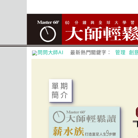
問問大師AI
最新熱門關鍵字：
管理
創
單期
簡介