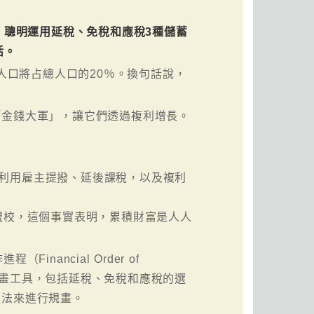
，聰明運用延稅、免稅和應稅3種儲蓄
活。
年人口將占總人口的20％。換句話說，
「金錢大軍」，讓它們透過複利增長。
充分利用雇主提撥、延後課稅，以及複利
盟校，這個事實表明，累積財富是人人
nancial Order of
休規畫工具，包括延稅、免稅和應稅的選
方法來進行規畫。