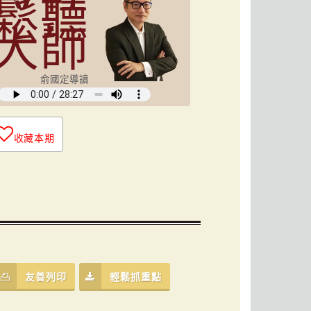
鬆聽
大師
俞國定導讀
收藏本期
友善列印
輕鬆抓重點