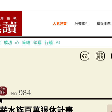
人氣好書
分類索引
精采主題
意
成功
心
策略
領導
行銷
AI
創意
思考
投資
984
理財
NO.
薪水族百萬退休計畫