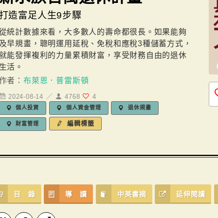
打造富足人生9步驟
從統計數據來看，大多數人的壽命都很長。如果能夠
及早規畫，聰明運用延稅、免稅和應稅3種儲蓄方式，
就能發揮複利的力量累積財富，享受財務自由的退休
生活。
作者：
布萊恩．普雷斯頓
2024-08-14 ／
4768
4
個人投資
個人資金管理
退休規畫
編輯標籤
財富管理
目 錄
導 讀
中英書摘
延伸閱讀