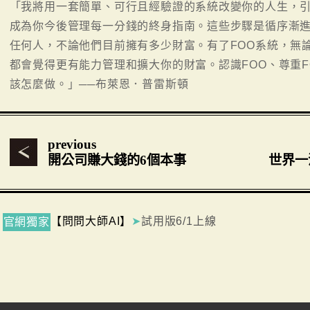
「我將用一套簡單、可行且經驗證的系統改變你的人生，引
成為你今後管理每一分錢的終身指南。這些步驟是循序漸
任何人，不論他們目前擁有多少財富。有了FOO系統，無
都會覺得更有能力管理和擴大你的財富。認識FOO、尊重F
該怎麼做。」──布萊恩．普雷斯頓
previous
開公司賺大錢的6個本事
世界一
【問問大師AI】
➤
試用版6/1上線
官網獨家