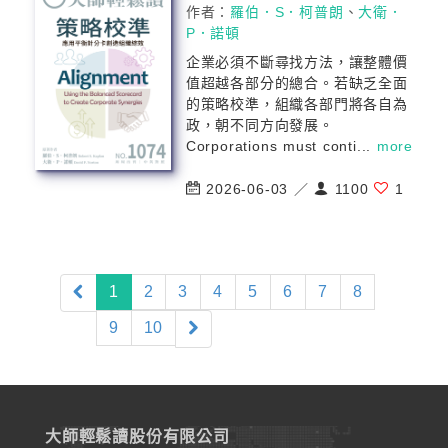
作者：
羅伯．S．柯普朗
、
大衛．
P．諾頓
企業必須不斷尋找方法，讓整體價
值超越各部分的總合。若缺乏全面
的策略校準，組織各部門將各自為
政，朝不同方向發展。
Corporations must conti...
more
2026-06-03 ／
1100
1
(current)
1
2
3
4
5
6
7
8
9
10
大師輕鬆讀股份有限公司