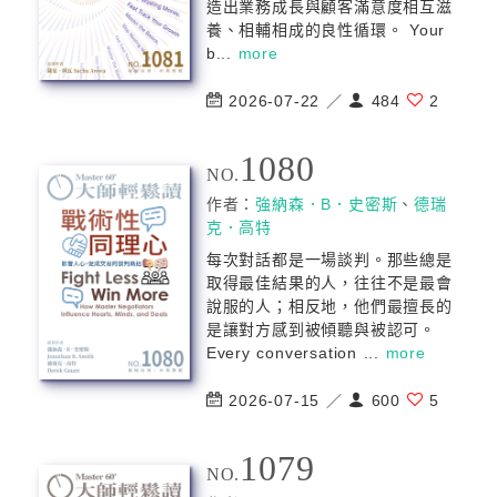
造出業務成長與顧客滿意度相互滋
養、相輔相成的良性循環。 Your
b...
more
2026-07-22 ／
484
2
1080
NO.
作者：
強納森．B．史密斯
、
德瑞
克．⾼特
每次對話都是一場談判。那些總是
取得最佳結果的人，往往不是最會
說服的人；相反地，他們最擅長的
是讓對方感到被傾聽與被認可。
Every conversation ...
more
2026-07-15 ／
600
5
1079
NO.