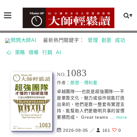
問問大師AI
最新熱門關鍵字：
管理
創意
成功
心
策略
領導
行銷
AI
1083
NO.
作者：
朗恩．傅利曼
卓越團隊──也就是超強團隊──不
是單靠文化、魅力或協作就能打造
出來的，他們是靠一整套有實證支
持、能幫助人們更聰明共事的習慣
累積而成。 Great teams ...
more
2026-08-05 ／
161
0