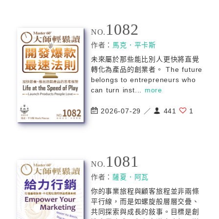
1082
NO.
作者：
⾺克．平卡斯
未來屬於那些能比別人更快將直覺
轉化為產品的創業者。 The future
belongs to entrepreneurs who
can turn inst...
more
2026-07-29 ／
441
1
1081
NO.
作者：
薩夏．阿⽡
你的事業旅程與顧客旅程並非兩條
平行線，而是如螺旋般層層交疊、
共同探索與成長的敍事。目標是創