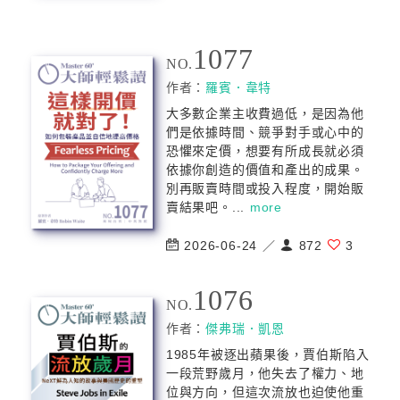
1077
NO.
作者：
羅賓．韋特
大多數企業主收費過低，是因為他
們是依據時間、競爭對手或心中的
恐懼來定價，想要有所成長就必須
依據你創造的價值和產出的成果。
別再販賣時間或投入程度，開始販
賣結果吧。...
more
2026-06-24 ／
872
3
1076
NO.
作者：
傑弗瑞．凱恩
1985年被逐出蘋果後，賈伯斯陷入
一段荒野歲月，他失去了權力、地
位與方向，但這次流放也迫使他重