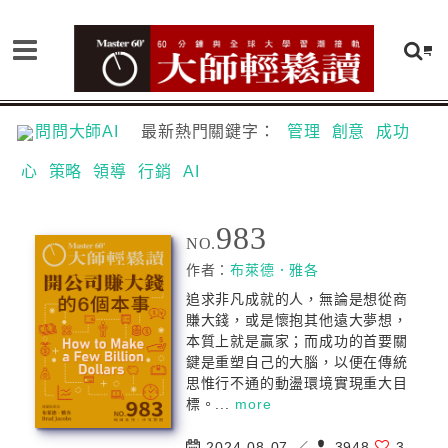
問問大師AI
最新熱門關鍵字：
管理
創意
成功
心
策略
領導
行銷
AI
983
NO.
作者：
布萊德．雅各
追求非凡成就的人，無論是想從商
賺大錢，或是懷抱其他遠大夢想，
本質上就是贏家；而成功的首要關
鍵是重塑自己的大腦，以便在傳統
思惟行不通的動盪環境實現重大目
標。...
more
2024-08-07 ／
3948
3