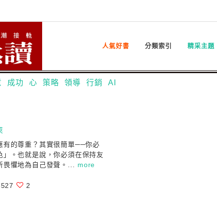
人氣好書
分類索引
精采主題
意
成功
心
策略
領導
行銷
AI
萊
應有的尊重？其實很簡單──你必
色」。也就是說，你必須在保持友
畏懼地為自己發聲。...
more
527
2