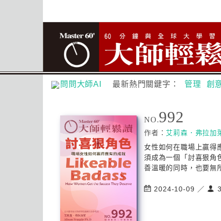
問問大師AI
最新熱門關鍵字：
管理
創
992
NO.
作者：
艾莉森．弗拉加
女性如何在職場上贏得
須成為一個「討喜狠角
善溫暖的同時，也要無所
2024-10-09 ／
3