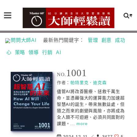
問問大師AI
最新熱門關鍵字：
管理
創意
成功
心
策略
領導
行銷
AI
1001
NO.
作者：
帕特里克．迪克森
儘管AI將改善醫療、拯救千萬生
命，並憑藉強大的運算能力加速超
智慧AI的誕生，帶來無數益處，但
隨之而來的劇變與風險，亦將成為
全人類不可迴避、必須共同面對的
課題。...
more
2024-12-11 ／
3477
5