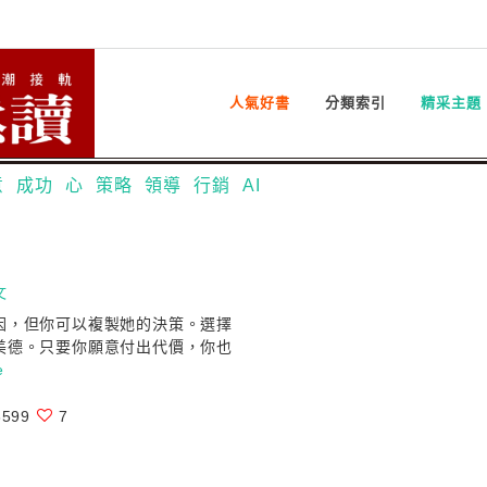
人氣好書
分類索引
精采主題
意
成功
心
策略
領導
行銷
AI
文
因，但你可以複製她的決策。選擇
美德。只要你願意付出代價，你也
e
599
7