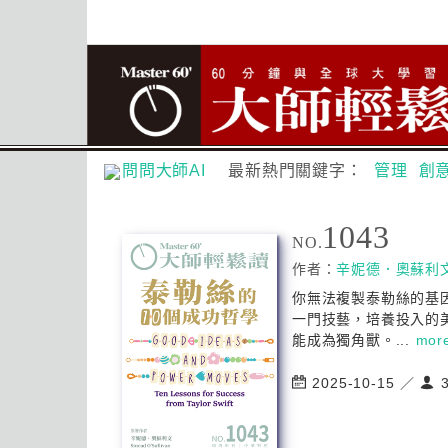
問問大師AI
最新熱門關鍵字：
管理
創
1043
NO.
作者：
辛妮德．奧蘇利
你無法複製泰勒絲的基
一門技藝，培養投入的
能成為獨角獸。...
mor
2025-10-15 ／
3