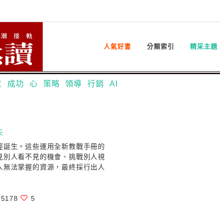
人氣好書
分類索引
精采主題
意
成功
心
策略
領導
行銷
AI
夫
經誕生。這些運用全新教戰手冊的
見別人看不見的機會、挑戰別人視
人無法掌握的資源，最終採行出人
5178
5