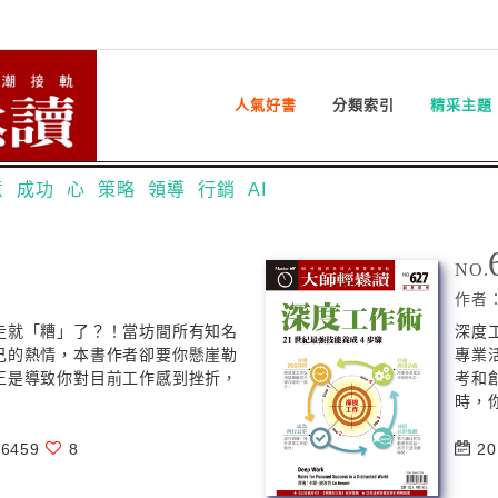
人氣好書
分類索引
精采主題
意
成功
心
策略
領導
行銷
AI
NO.
作者
走就「糟」了？！當坊間所有知名
深度
己的熱情，本書作者卻要你懸崖勒
專業
正是導致你對目前工作感到挫折，
考和
時，你
6459
8
20