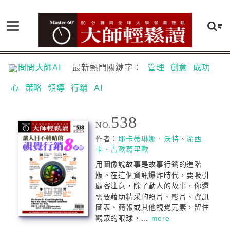
問問大師AI
最新熱門關鍵字：
管理
創意
成功
心
策略
領導
行銷
AI
538
NO.
作者：
耶卡蒂琳娜．沃特
、
潔西
卡．吉歐葛里歐
用圖像說故事是故事行銷的進階
版。在這個資訊爆炸時代，要吸引
顧客注意，除了動人的故事，你還
需要藉助精采的照片、影片、資訊
圖表、簡報或其他視覺元素，留住
觀眾的眼球，...
more