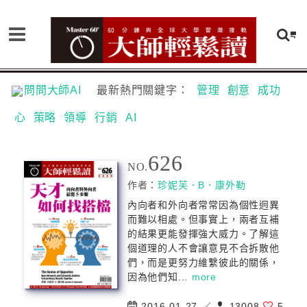
問問大師AI
最新熱門關鍵字：
管理
創意
成功
心
策略
領導
行銷
AI
626
NO.
作者：
珍妮芙．B．康外勒
內向者和外向者常常因為個性迥異
而難以相處。但事實上，兩者互補
的結果更能發揮強大威力。了解這
個道理的人不會讓意見不合拆散他
們，而是更努力維繫彼此的關係，
因為他們知...
more
2016-01-27 ／
13008
5