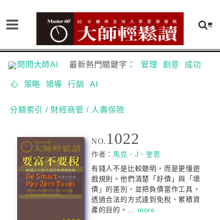
問問大師AI
最新熱門關鍵字：
管理
創意
成功
心
策略
領導
行銷
AI
分類索引
/ 財經商管
/ 人壽保險
1022
NO.
作者：
馬克．J．奎恩
有錢人不是比較聰明，而是更懂遊
戲規則。他們清楚「好債」與「壞
債」的差別，並把負債當作工具，
透過合法的方式達到免稅、累積資
產的目的。...
more