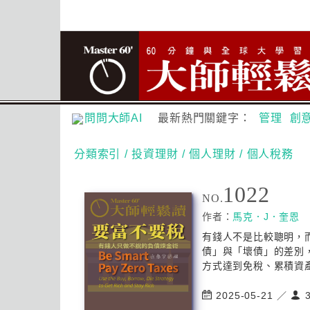
問問大師AI
最新熱門關鍵字：
管理
創
分類索引
/ 投資理財
/ 個人理財
/ 個人稅務
1022
NO.
作者：
馬克．J．奎恩
有錢人不是比較聰明，
債」與「壞債」的差別
方式達到免稅、累積資產
2025-05-21 ／
3