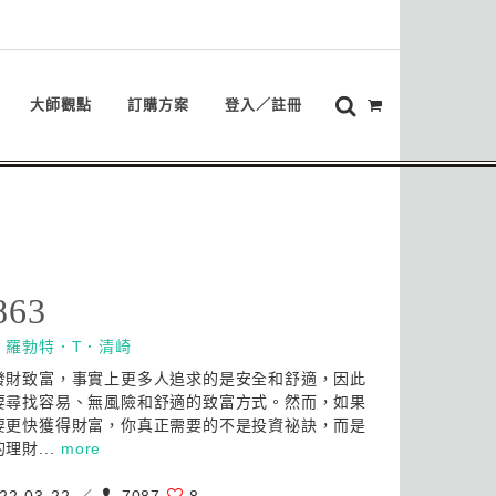
大師觀點
訂購方案
登入／註冊
863
：
羅勃特．T．清崎
發財致富，事實上更多人追求的是安全和舒適，因此
要尋找容易、無風險和舒適的致富方式。然而，如果
要更快獲得財富，你真正需要的不是投資祕訣，而是
理財...
more