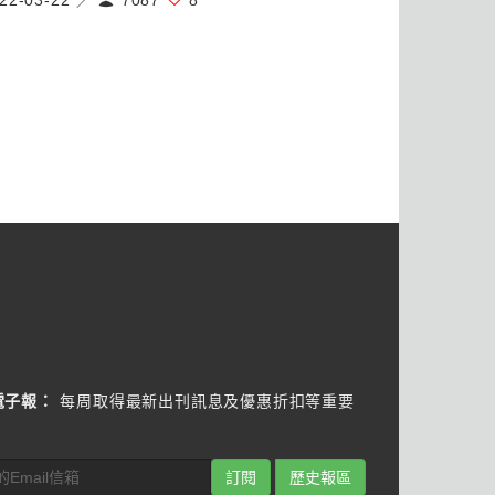
22-03-22 ／
7087
8
電子報：
每周取得最新出刊訊息及優惠折扣等重要
訂閱
歷史報區