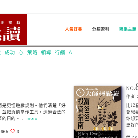
人氣好書
分類索引
精采主題
意
成功
心
策略
領導
行銷
AI
NO.
作者
而是更懂遊戲規則。他們清楚「好
比起
，並把負債當作工具，透過合法的
會想
的目的。...
more
你想
更好的
665
3