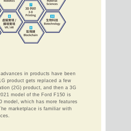
, advances in products have been
 1G product gets replaced a few
ation (2G) product, and then a 3G
2021 model of the Ford F150 is
020 model, which has more features
he marketplace is familiar with
nces.