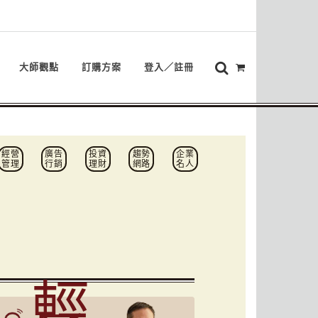
大師觀點
訂購方案
登入／註冊
經營
廣告
投資
趨勢
企業
管理
行銷
理財
網路
名人
輕