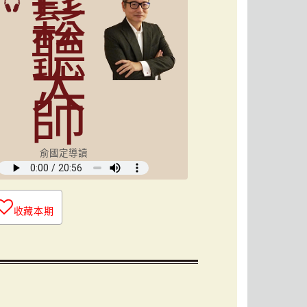
鬆
聽
大
師
俞國定導讀
收藏本期