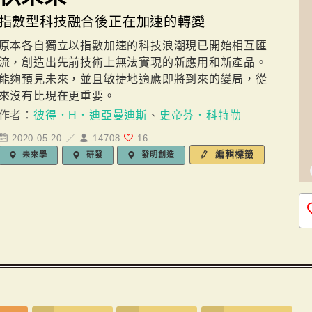
指數型科技融合後正在加速的轉變
原本各自獨立以指數加速的科技浪潮現已開始相互匯
流，創造出先前技術上無法實現的新應用和新產品。
能夠預見未來，並且敏捷地適應即將到來的變局，從
來沒有比現在更重要。
作者：
彼得．H．迪亞曼迪斯
、
史帝芬．科特勒
2020-05-20 ／
14708
16
編輯標籤
未來學
研發
發明創造