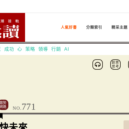
人氣好書
分類索引
精采主題
意
成功
心
策略
領導
行銷
AI
創意
思考
趨勢
771
網路
NO.
快未來