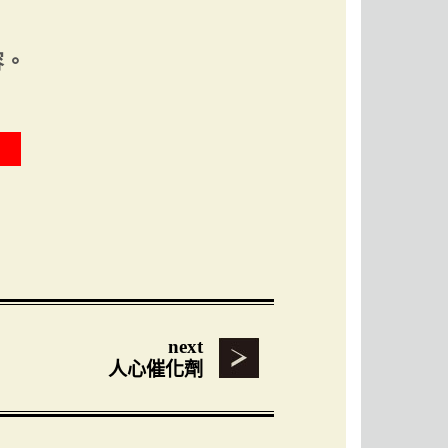
容。
next
人心催化劑