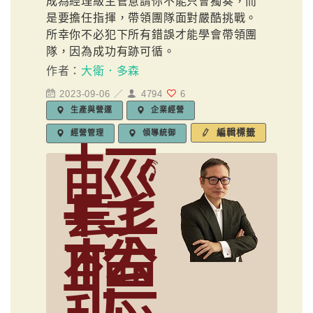
成為經理級主管意謂你不能只會獨奏，而
是要擔任指揮，帶領團隊面對嚴酷挑戰。
所幸你不必犯下所有錯誤才能學會帶領團
隊，因為成功有跡可循。
作者：
大衛．多森
2023-09-06 ／
4794
6
生產與營運
企業經營
編輯標籤
經營管理
領導統御
輕
鬆
聽