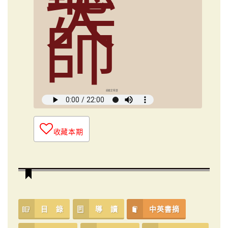
大
師
俞國定導讀
收藏本期
目 錄
導 讀
中英書摘