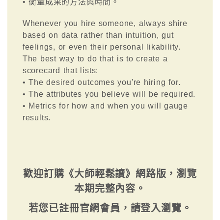
• 衡量成果的方法與時間。
Whenever you hire someone, always shire
based on data rather than intuition, gut
feelings, or even their personal likability.
The best way to do that is to create a
scorecard that lists:
• The desired outcomes you're hiring for.
• The attributes you believe will be required.
• Metrics for how and when you will gauge
results.
歡迎訂購《大師輕鬆讀》網路版，瀏覽
本期完整內容。
若您已註冊官網會員，請登入瀏覽。