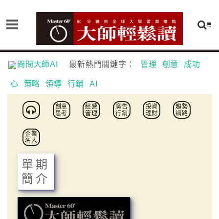
問問大師AI
最新熱門關鍵字：
管理
創意
成功
心
策略
領導
行銷
AI
創意
經營
廣告
投資
趨勢
思考
管理
行銷
理財
網路
企業
名人
單期
簡介