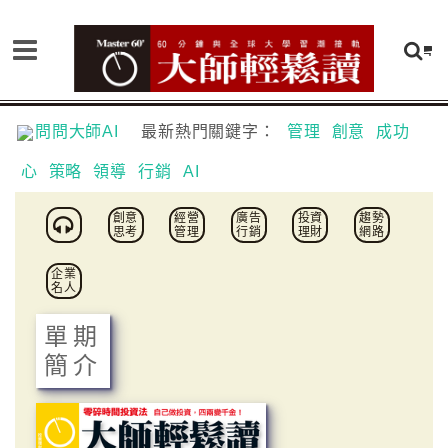
問問大師AI
最新熱門關鍵字：
管理
創意
成功
心
策略
領導
行銷
AI
創意
經營
廣告
投資
趨勢
思考
管理
行銷
理財
網路
企業
名人
單期
簡介