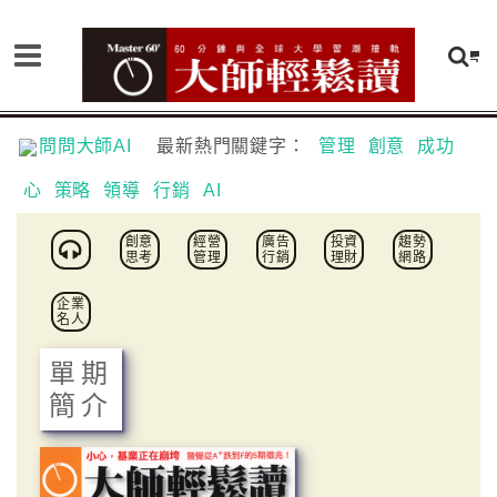
問問大師AI
最新熱門關鍵字：
管理
創意
成功
心
策略
領導
行銷
AI
創意
經營
廣告
投資
趨勢
思考
管理
行銷
理財
網路
企業
名人
單期
簡介