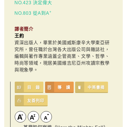
NO.423 決定偉大
+
NO.803 從A到A
譯者簡介
王約
資深出版人，畢業於美國威斯康辛大學東亞研
究所，曾任職於台灣各大出版公司與雜誌社，
編輯與著作專業涵蓋企管商業、文學、哲學、
時尚等領域，現居美國維吉尼亞州攻讀宗教學
與現象學。
目 錄
導 讀
中英書摘
友善列印