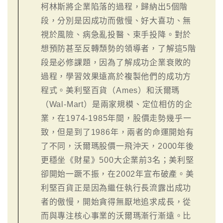
柯林斯將企業陷落的過程，歸納出5個階
段，分別是因成功而傲慢、好大喜功、無
視於風險、病急亂投醫、束手投降。對於
想預防甚至反轉頹勢的領導者，了解這5階
段是必修課題，因為了解成功企業衰敗的
過程，學習效果遠高於複製他們的成功方
程式。美利堅百貨（Ames）和沃爾瑪
（Wal-Mart）是兩家規模、定位相仿的企
業，在1974-1985年間，股價走勢幾乎一
致，但是到了1986年，兩者的命運開始有
了不同，沃爾瑪股價一飛沖天，2000年後
更穩坐《財星》500大企業前3名；美利堅
卻開始一蹶不振，在2002年宣布破產。美
利堅百貨正是因為繼任執行長流露出成功
者的傲慢，開始貪得無厭地追求成長，從
而與專注核心事業的沃爾瑪漸行漸遠。比