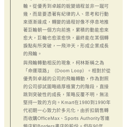
輪。從優秀到卓越的蛻變過程並非一蹴可
幾，而是要憑著有紀律的人、思考和行動
來逐漸達成，轉變的過程好像不停息地推
著巨輪朝一個方向前進，累積的動能愈來
愈大，巨輪也愈滾愈快，最終能在某個轉
捩點有所突破，一飛沖天，形成企業成長
的飛輪。
與飛輪轉動相反的現象，柯林斯稱之為
「命運環路」（Doom Loop）。相對於從
優秀到卓越的公司的飛輪轉動，作為對照
的公司卻試圖略過厚植實力的階段，直接
跳到突破性的成長，策略反覆不明，無法
堅持一致的方向。Kmart在1980到1990年
代初期一心致力於多元化，由折扣銷售轉
而收購OfficeMax、Sports Authority等連
鎖店和Borders書店的股份。但在90年