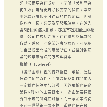
起「沃爾瑪為何成功」，了解「美利堅為
何失敗」可能更有尋找答案的價值。雖然
由盛轉衰看似不可違背的自然定律，但就
像癌症一樣，只要及早發現治療，在進入
第5階段的癌末期前，都還有起死回生的機
會。公司在成功之際，往往會忽略掉許多
盲點，透過一些企業的衰敗過程，可以幫
助自己找出問題的癥結所在，並且針對這
些問題尋求解決的方式與答案。
飛輪（Flywheel）
《變形金剛》裡的博派醫官「飛輪」是個
值得信賴的夥伴，而讀過柯林斯作品的人
一定對這個詞更加熟悉，因為飛輪也是企
業從A到A+的主要觀念。一家企業要從優
秀到卓越的關鍵在飛輪，而一家企業會從
不可一世變得一蹶不振，重點也是在飛