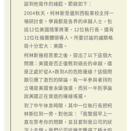
談到他寫作的緣起，節錄如下：
2004秋天，柯林斯受邀到西點軍校主持一
場研討會，學員都是各界的卓越人士，包
括12位美國陸軍將軍、12位執行長，還有
12位社福團體領導人。所要討論的議題格
局十分宏大：美國。
柯林斯幾經思索之後，提出了以下這個大
問題：美國是否正復甦到過去的卓越，還
是正處於從A+跌到A的危險邊緣？這個問
題引爆了激烈的辯論，有一半參與者持的
立場是美國會永遠強盛，而另一半則爭論
說美國正在衰退的邊緣搖擺。
到了中午休息時間，其中一位執行長把柯
林斯拉到一旁，對他說：「我整個早上一
直在思考你的問題，並且套到我公司的狀
況上去想。我們公司近幾年獲得了極大的