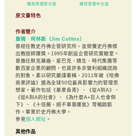
購買原書原文版
購買原書中文版
原文書特色
作者簡介
詹姆．柯林斯（Jim Collins）
曾經任教史丹佛企管研究所，並榮獲史丹佛傑
出教授師鐸獎。1995年創設企管研究實驗室。
曾擔任默克藥廠、星巴克、嬌生、時代集團等
數百家企業的顧問，也是許多非營利組織諮詢
的對象。素以研究嚴謹著稱，2011年被《哈佛
商業評論》選為全球50位最具影響力的管理思
想家。著作包括《基業長青》、《從A到A》、
《從A到A的社會》、《為什麼A+巨人也會倒
下》、《十倍勝，絕不單靠運氣》等暢銷鉅
作。畢業於史丹佛大學。
參見
個人網址
。
其他作品