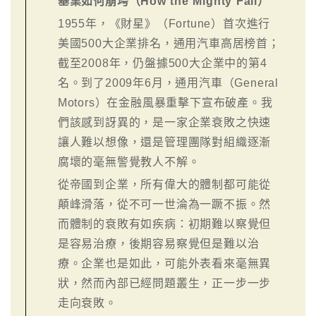
基業如何崩垮（How the Mighty Fall）
1955年，《財星》（Fortune）首次進行
美國500大企業排名，通用汽車高居榜首；
截至2008年，仍盤據500大企業中的第4
名。到了2009年6月，通用汽車（General
Motors）在金融風暴重擊下宣布破產。我
們該感到訝異的，是一家企業衰敗之快速
讓人難以想像，還是管理團隊對組織逐漸
腐壞的毫無警覺教人不解。
從帝國到企業，所有偉大的體制都可能從
顛峰滑落，從不可一世淪為一蹶不振。然
而體制的衰敗有如疾病：初期難以察覺但
是容易治療，後期容易察覺但是難以治
療。企業也是如此，可能外表看來毫無異
狀，然而內部已經問題叢生，正一步一步
走向衰敗。