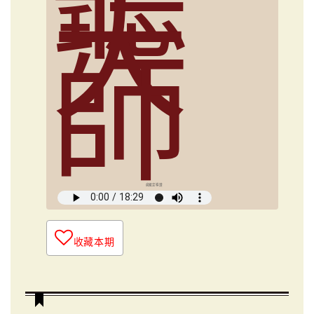
大
師
俞國定導讀
收藏本期