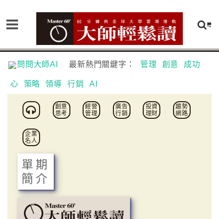
問問大師AI
最新熱門關鍵字：
管理
創意
成功
心
策略
領導
行銷
AI
創意
經營
廣告
投資
趨勢
思考
管理
行銷
理財
網路
企業
名人
單期
簡介