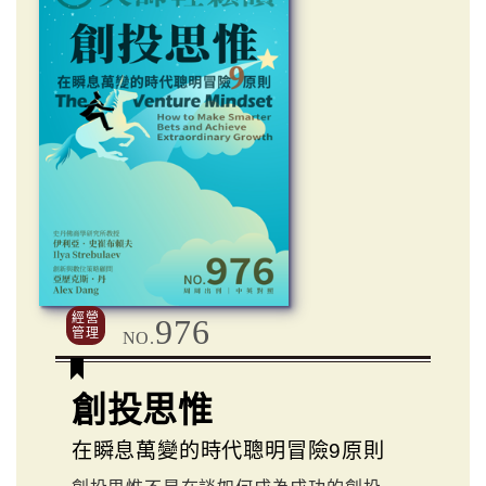
經營
976
管理
NO.
創投思惟
在瞬息萬變的時代聰明冒險9原則