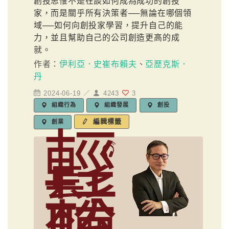
創投思惟不是在談如何成為成功的創投
家，而是關乎所有決策者──無論在哪個領
域──如何向創投家學習，提升自己的能
力，並且幫助自己的公司創造更高的成
就。
作者：
伊利亞．史崔布賴夫
、
亞歷克斯．
丹
2024-06-19 ／
4243
3
組織行為
組織發展
創投
編輯標籤
創業
輕
鬆