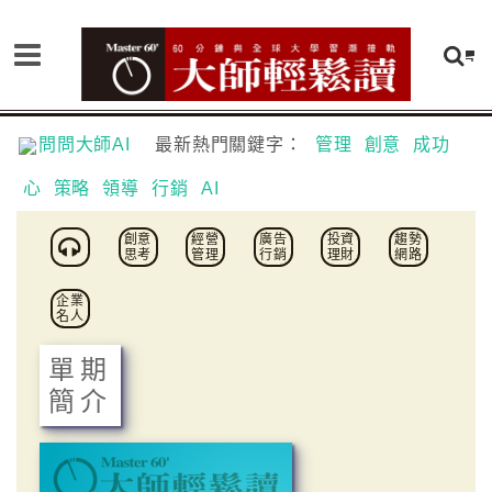
問問大師AI
最新熱門關鍵字：
管理
創意
成功
心
策略
領導
行銷
AI
創意
經營
廣告
投資
趨勢
思考
管理
行銷
理財
網路
企業
名人
單期
簡介