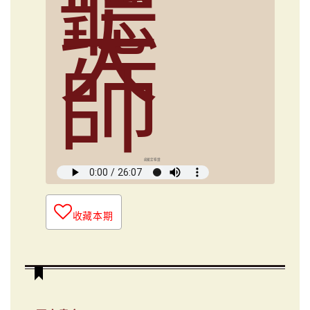
聽
大
師
俞國定導讀
收藏本期