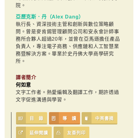
院。
亞歷克斯．丹（Alex Dang）
執行長、資深技術主管和創新與數位策略顧
問。曾是麥肯錫管理顧問公司和安永會計師事
務所合夥人超過20年，並曾在亞馬遜擔任產品
負責人，專注電子商務、供應鏈和人工智慧業
務暨解決方案。畢業於史丹佛大學商學研究
所。
譯者簡介
何如意
文字工作者。熱愛編輯及翻譯工作，期許透過
文字促進溝通與學習。
目 錄
導 讀
中英書摘
延伸閱讀
友善列印