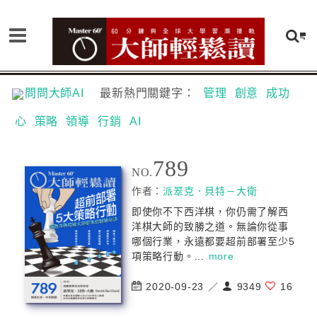
問問大師AI
最新熱門關鍵字：
管理
創意
成功
心
策略
領導
行銷
AI
789
NO.
作者：
派翠克．貝特－大衛
即使你不下西洋棋，你仍需了解西
洋棋大師的致勝之道。無論你從事
哪個行業，永遠都要超前部署至少5
項策略行動。...
more
2020-09-23 ／
9349
16