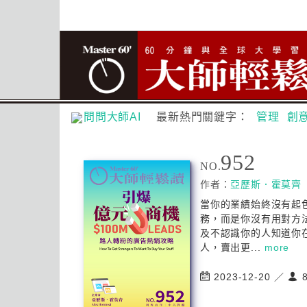
問問大師AI
最新熱門關鍵字：
管理
創
952
NO.
作者：
亞歷斯．霍莫齊
當你的業績始終沒有起
務，而是你沒有用對方
及不認識你的人知道你
人，賣出更...
more
2023-12-20 ／
8