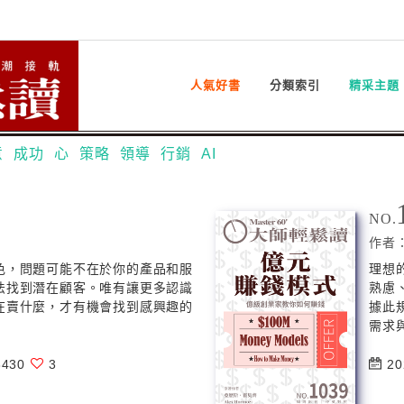
人氣好書
分類索引
精采主題
意
成功
心
策略
領導
行銷
AI
NO.
作者
色，問題可能不在於你的產品和服
理想
法找到潛在顧客。唯有讓更多認識
熟慮
在賣什麼，才有機會找到感興趣的
據此
需求與
430
3
20