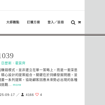
大師觀點
訂購方案
登入／註冊
1039
：
亞歷斯．霍莫齊
的賺錢模式，並非建立在單一策略上，而是一套深思
、精心設計的提案組合。關鍵在於持續發掘問題，並
規畫一系列提案，協助顧客因應未來勢必出現的各種
挑戰...
more
25-09-17 ／
4166
4