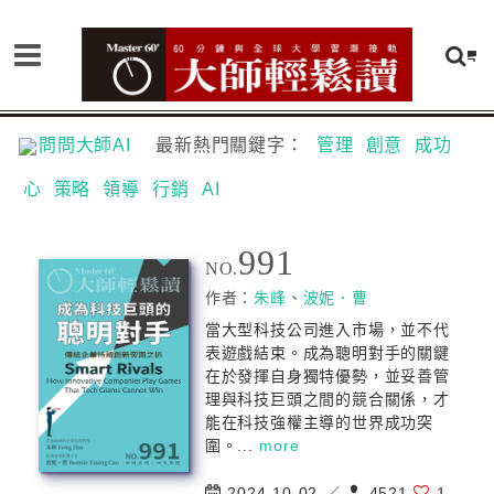
問問大師AI
最新熱門關鍵字：
管理
創意
成功
心
策略
領導
行銷
AI
991
NO.
作者：
朱峰
、
波妮．曹
當大型科技公司進入市場，並不代
表遊戲結束。成為聰明對手的關鍵
在於發揮自身獨特優勢，並妥善管
理與科技巨頭之間的競合關係，才
能在科技強權主導的世界成功突
圍。...
more
2024-10-02 ／
4521
1