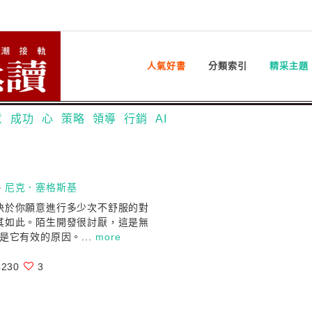
人氣好書
分類索引
精采主題
意
成功
心
策略
領導
行銷
AI
、
尼克．塞格斯基
決於你願意進行多少次不舒服的對
其如此。陌生開發很討厭，這是無
是它有效的原因。...
more
230
3