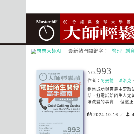
問問大師AI
最新熱門關鍵字：
管理
創
993
NO.
作者：
阿曼德．法洛克
銷售成功與否最主要取
話，打電話給陌生人尤
法改變的事實──但這正
2024-10-16 ／
4