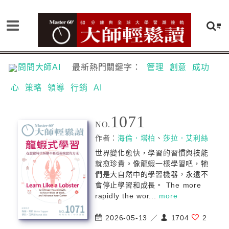
問問大師AI
最新熱門關鍵字：
管理
創意
成功
心
策略
領導
行銷
AI
1071
NO.
作者：
海倫．塔柏
、
莎拉．艾利絲
世界變化愈快，學習的習慣與技能
就愈珍貴。像龍蝦一樣學習吧，牠
們是大自然中的學習機器，永遠不
會停止學習和成長。 The more
rapidly the wor...
more
2026-05-13 ／
1704
2