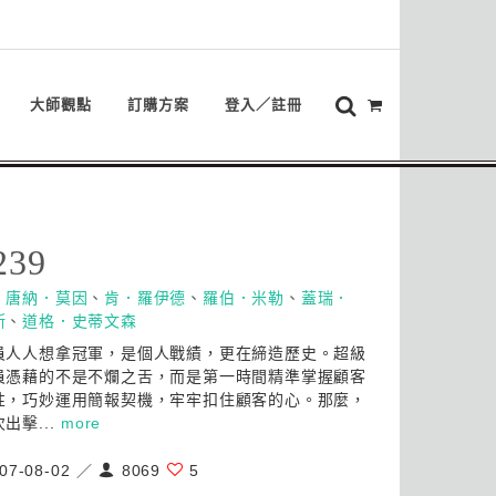
大師觀點
訂購方案
登入／註冊
239
：
唐納．莫因
、
肯．羅伊德
、
羅伯．米勒
、
蓋瑞．
斯
、
道格．史蒂文森
員人人想拿冠軍，是個人戰績，更在締造歷史。超級
員憑藉的不是不爛之舌，而是第一時間精準掌握顧客
性，巧妙運用簡報契機，牢牢扣住顧客的心。那麼，
出擊...
more
07-08-02 ／
8069
5