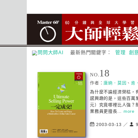
問問大師AI
最新熱門關鍵字：
管理
創
18
NO.
作者：
唐納．莫因
、
肯
為什麼不論經濟榮枯，
感興趣的是，這些百萬
元）究竟哪裡比人強？
業務員更擅長...
more
2003-03-13 ／
9