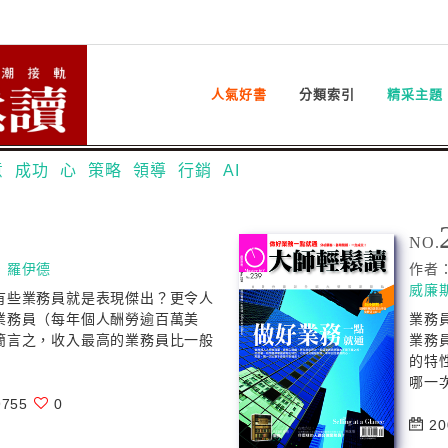
人氣好書
分類索引
精采主題
意
成功
心
策略
領導
行銷
AI
NO.
．羅伊德
作者
威廉
有些業務員就是表現傑出？更令人
業務員（每年個人酬勞逾百萬美
業務
簡言之，收入最高的業務員比一般
業務
的特
哪一次
755
0
20