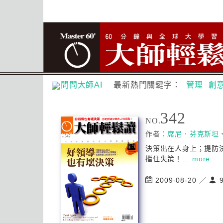
問問大師AI
最新熱門關鍵字：
管理
創
342
NO.
作者：
席尼．芬克斯坦
決策出在人身上；提防
擋住失策！...
more
2009-08-20 ／
9