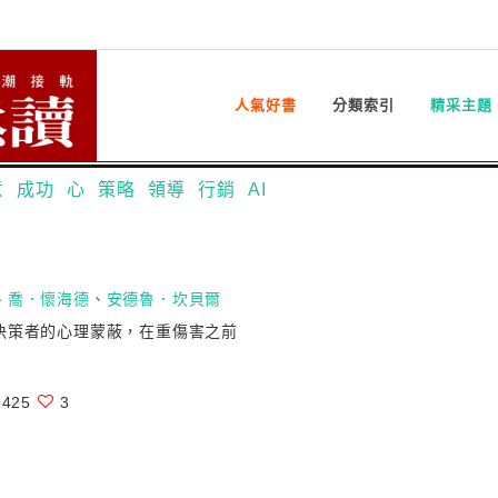
人氣好書
分類索引
精采主題
意
成功
心
策略
領導
行銷
AI
、
喬．懷海德
、
安德魯．坎貝爾
決策者的心理蒙蔽，在重傷害之前
425
3