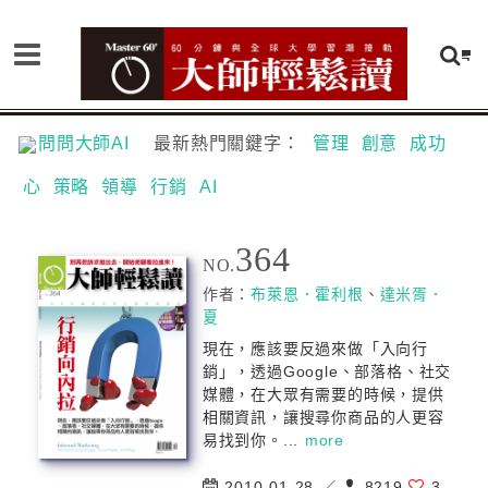
問問大師AI
最新熱門關鍵字：
管理
創意
成功
心
策略
領導
行銷
AI
364
NO.
作者：
布萊恩．霍利根
、
達米胥．
夏
現在，應該要反過來做「入向行
銷」，透過Google、部落格、社交
媒體，在大眾有需要的時候，提供
相關資訊，讓搜尋你商品的人更容
易找到你。...
more
2010-01-28 ／
8219
3