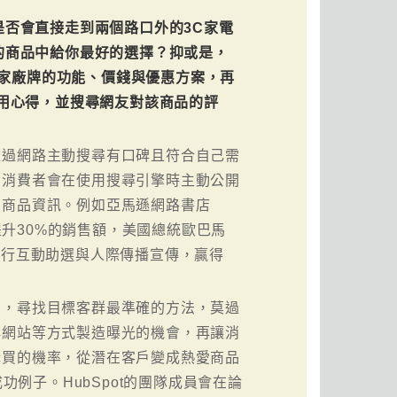
否會直接走到兩個路口外的3C家電
的商品中給你最好的選擇？抑或是，
各家廠牌的功能、價錢與優惠方案，再
用心得，並搜尋網友對該商品的評
透過網路主動搜尋有口碑且符合自己需
。消費者會在使用搜尋引擎時主動公開
們商品資訊。例如亞馬遜網路書店
就提升30%的銷售額，美國總統歐巴馬
，進行互動助選與人際傳播宣傳，贏得
用，尋找目標客群最準確的方法，莫過
群網站等方式製造曝光的機會，再讓消
購買的機率，從潛在客戶變成熱愛商品
功例子。HubSpot的團隊成員會在論