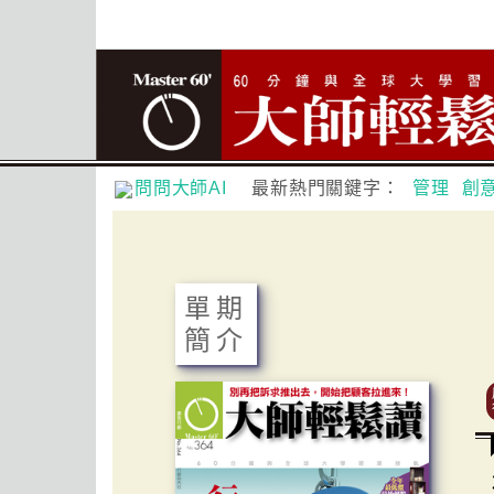
問問大師AI
最新熱門關鍵字：
管理
創
單期
簡介