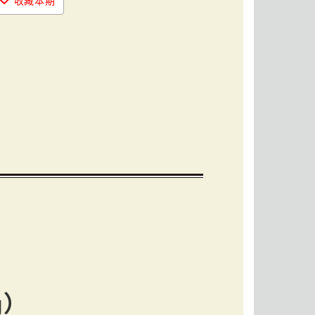
收藏本期
g）