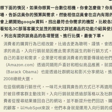
試想下面的情況，如果你想買一台數位相機，你會怎麼做？你是
賣場，告訴店員你的預算與需求，然後相信店員會在店內有限
會上網開始google資料，找出最符合你需求的機型，比較
看看知名3C部落客圖文並茂的開箱文詳述產品的功能介紹與使
價，列出有提供該商品的各項管道、進行比價，最後下單。
消費者的購買行為已經改變，比過去更為聰明、謹慎，會
求的商品，入向行銷就是因應此需求而誕生的新行銷方式
自己的喜好和需求，企業便可根據消費者的需要傳達給他
（Amazon.com）透過同類用戶喜好和相似商品推薦，
（Barack Obama）也是透過社群網站和影片分享網站
2008總統大選。
在這個網路行銷世代，一味花大錢買廣告的方式已不再適
於被目標客群主動找到。入向行銷就是透過部落格以及社
費者從搜尋結果連回自己的網站，並不斷提升他們回訪、
的顧客。以HubSpot來說，他們本身就是運用入向行銷的成