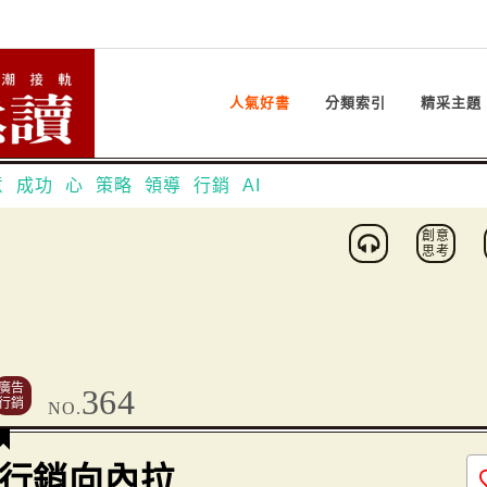
人氣好書
分類索引
精采主題
意
成功
心
策略
領導
行銷
AI
創意
思考
廣告
364
行銷
NO.
行銷向內拉