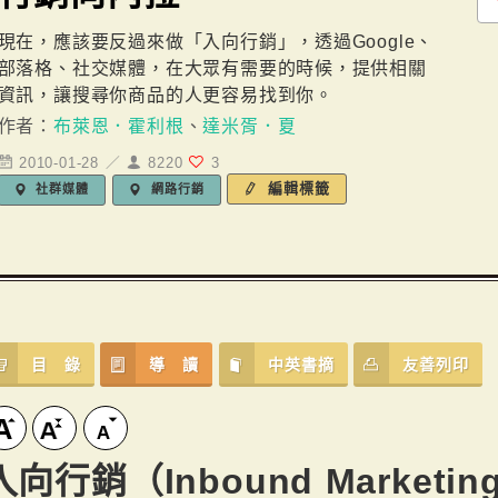
現在，應該要反過來做「入向行銷」，透過Google、
部落格、社交媒體，在大眾有需要的時候，提供相關
資訊，讓搜尋你商品的人更容易找到你。
作者：
布萊恩．霍利根
、
達米胥．夏
2010-01-28 ／
8220
3
編輯標籤
社群媒體
網路行銷
目 錄
導 讀
中英書摘
友善列印
入向行銷（Inbound Marketin