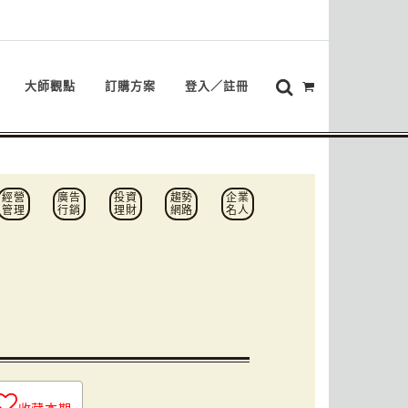
大師觀點
訂購方案
登入／註冊
經營
廣告
投資
趨勢
企業
管理
行銷
理財
網路
名人