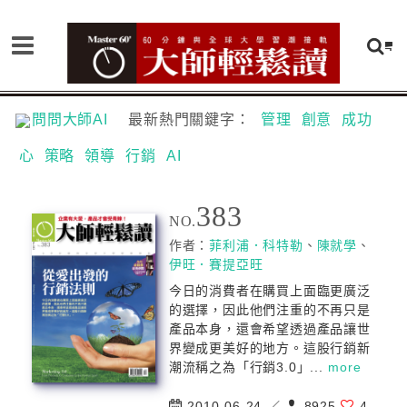
問問大師AI
最新熱門關鍵字：
管理
創意
成功
心
策略
領導
行銷
AI
383
NO.
作者：
菲利浦．科特勒
、
陳就學
、
伊旺．賽提亞旺
今日的消費者在購買上面臨更廣泛
的選擇，因此他們注重的不再只是
產品本身，還會希望透過產品讓世
界變成更美好的地方。這股行銷新
潮流稱之為「行銷3.0」...
more
2010-06-24 ／
8925
4