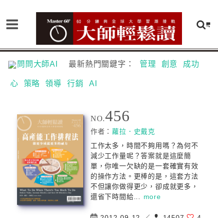
問問大師AI
最新熱門關鍵字：
管理
創意
成功
心
策略
領導
行銷
AI
456
NO.
作者：
蘿拉．史戴克
工作太多，時間不夠用嗎？為何不
減少工作量呢？答案就是這麼簡
單，你唯一欠缺的是一套確實有效
的操作方法。更棒的是，這套方法
不但讓你做得更少，卻成就更多，
還省下時間給...
more
2012-09-12 ／
14507
4