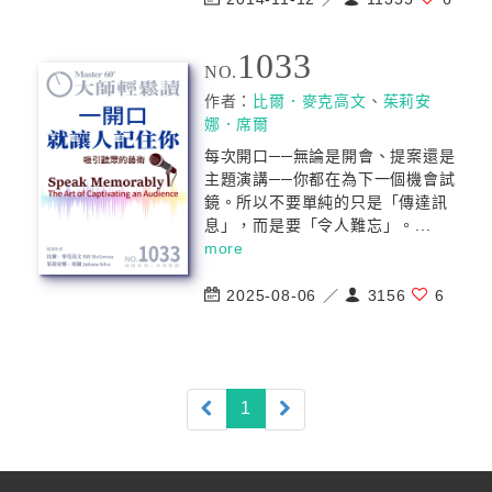
1033
NO.
作者：
比爾．麥克高文
、
茱莉安
娜．席爾
每次開口──無論是開會、提案還是
主題演講──你都在為下一個機會試
鏡。所以不要單純的只是「傳達訊
息」，而是要「令人難忘」。...
more
2025-08-06 ／
3156
6
(current)
1