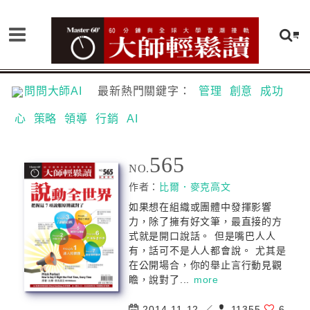
問問大師AI
最新熱門關鍵字：
管理
創意
成功
心
策略
領導
行銷
AI
565
NO.
作者：
比爾．麥克高文
如果想在組織或團體中發揮影響
力，除了擁有好文筆，最直接的方
式就是開口說話。 但是嘴巴人人
有，話可不是人人都會說。 尤其是
在公開場合，你的舉止言行動見觀
瞻，說對了...
more
2014-11-12 ／
11355
6