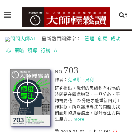
問問大師AI
最新熱門關鍵字：
管理
創意
成功
心
策略
領導
行銷
AI
703
NO.
作者：
克里斯．貝利
研究指出，我們的思緒約有47%的
時間是在四處遊蕩，一旦分心，平
均需要花上22分鐘才能重新回到工
作狀態，所以無法專注的問題比我
們認知的還要嚴重。提升專注力與
生產力...
more
2019-01-02 ／
11561