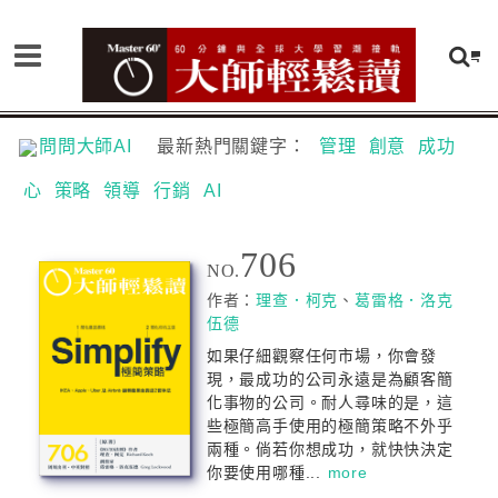
問問大師AI
最新熱門關鍵字：
管理
創意
成功
心
策略
領導
行銷
AI
706
NO.
作者：
理查．柯克
、
葛雷格．洛克
伍德
如果仔細觀察任何市場，你會發
現，最成功的公司永遠是為顧客簡
化事物的公司。耐人尋味的是，這
些極簡高手使用的極簡策略不外乎
兩種。倘若你想成功，就快快決定
你要使用哪種...
more