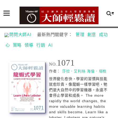
問問大師AI
最新熱門關鍵字：
管理
創意
成功
心
策略
領導
行銷
AI
1071
NO.
作者：
莎拉．艾利絲
海倫．塔柏
世界變化愈快，學習的習慣與技能
就愈珍貴。像龍蝦一樣學習吧，牠
們是大自然中的學習機器，永遠不
會停止學習和成長。 The more
rapidly the world changes, the
more valuable learning habits
and skills become. Learn like a
lobster. Lobsters are nature's