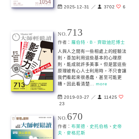
2025-12-31 ／
3702
6
713
NO.
作者：
羅伯特．B．齊歐迪尼博士
人與人之間有一些相處上的經驗法
則，善加利用這些基本的心理原
則，能成就許多美事。但是當這些
原理被有心人士利用時，不只會讓
我們看起來很愚蠢，甚至可能更
糟。因此看清楚...
more
2019-03-27 ／
11425
23
670
NO.
作者：
布萊德．史托伯格
、
史帝
夫．麥格尼斯