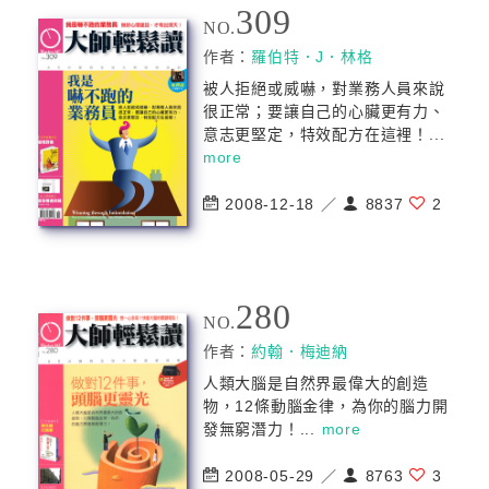
309
NO.
作者：
羅伯特．J．林格
被人拒絕或威嚇，對業務人員來說
很正常；要讓自己的心臟更有力、
意志更堅定，特效配方在這裡！...
more
2008-12-18 ／
8837
2
280
NO.
作者：
約翰．梅迪納
人類大腦是自然界最偉大的創造
物，12條動腦金律，為你的腦力開
發無窮潛力！...
more
2008-05-29 ／
8763
3