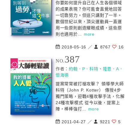
你要如何提升自己在人生各個領域
的成果表現？你可能會直覺地回答
一切靠努力。但這只講對了一半。
數個世紀以來，頂尖運動員一直運
用一些原則創造耀眼成績，這些原
則也適用於...
more
2018-05-16 ／
8767
16
387
NO.
作者：
約翰．P．科特
、
隆恩．A．
懷海德
提案常常被打槍攻擊？ 領導學大師
科特（John P. Kotter） 傳授4步
獨門策略，迎戰4種攻擊手法，化解
24種攻擊模式 從今以後，提案上
陣，棒棒強打...
more
2011-04-27 ／
9221
5