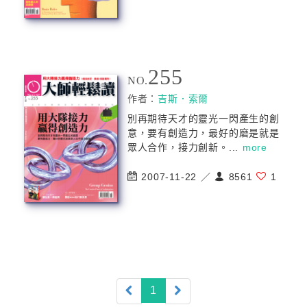
255
NO.
作者：
吉斯．索爾
別再期待天才的靈光一閃產生的創
意，要有創造力，最好的磨是就是
眾人合作，接力創新。...
more
2007-11-22 ／
8561
1
(current)
1