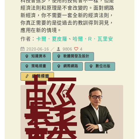
科技會進步，使用的技術會不一樣，但是
經濟法則和原理是不會改變的。面對網路
新經濟，你不需要一套全新的經濟法則，
你真正需要的是從過去的教訓得到洞見，
應用在新的情境。
作者：
卡爾．夏皮羅
、
哈爾．R．瓦里安
2020-06-16 ／
9806
4
知識資本
軟體開發及設計
策略規畫
網際網路
數位出版
輕
編輯標籤
鬆