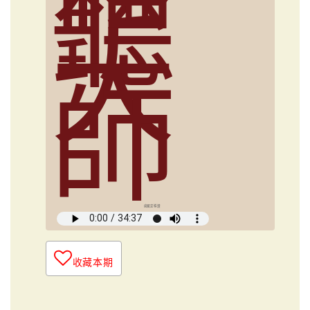
聽
大
師
俞國定導讀
收藏本期