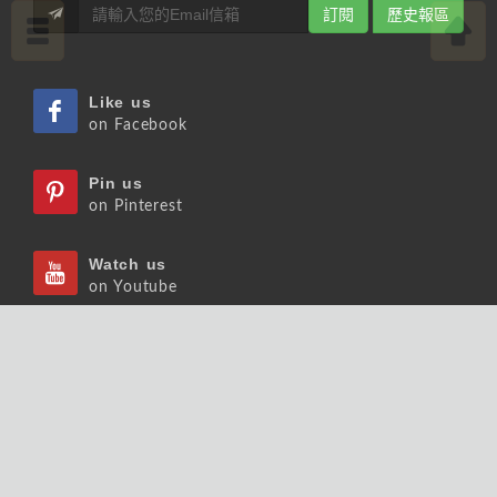
訂閱
歷史報區
Like us
on Facebook
Pin us
on Pinterest
Watch us
on Youtube
Listen us
on Podcast
Follow us
on Slideshare