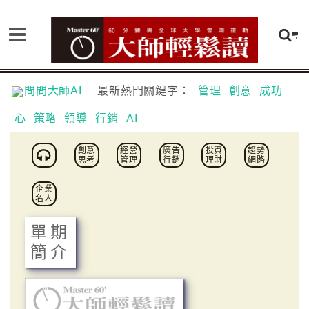
問問大師AI
最新熱門關鍵字：
管理
創意
成功
心
策略
領導
行銷
AI
創意
經營
廣告
投資
趨勢
思考
管理
行銷
理財
網路
企業
名人
單期
簡介